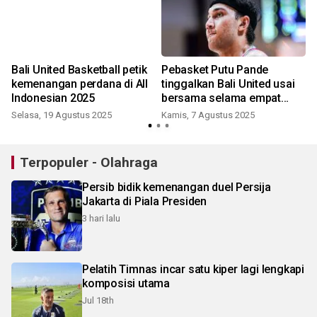
Bali United Basketball petik
Pebasket Putu Pande
kemenangan perdana di All
tinggalkan Bali United usai
Indonesian 2025
bersama selama empat
musim
Selasa, 19 Agustus 2025
Kamis, 7 Agustus 2025
K
Terpopuler - Olahraga
Persib bidik kemenangan duel Persija
Jakarta di Piala Presiden
3 hari lalu
Pelatih Timnas incar satu kiper lagi lengkapi
komposisi utama
Jul 18th