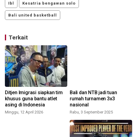
Ibl
Kesatria bengawan solo
Bali united basketball
Terkait
Ditjen Imigrasi siapkan tim
Bali dan NTB jadi tuan
khusus guna bantu atlet
rumah turnamen 3x3
asing di Indonesia
nasional
Minggu, 12 April 2026
Rabu, 3 September 2025
R