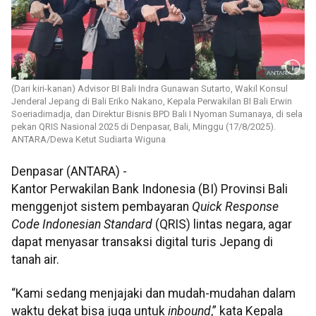
(Dari kiri-kanan) Advisor BI Bali Indra Gunawan Sutarto, Wakil Konsul
Jenderal Jepang di Bali Eriko Nakano, Kepala Perwakilan BI Bali Erwin
Soeriadimadja, dan Direktur Bisnis BPD Bali I Nyoman Sumanaya, di sela
pekan QRIS Nasional 2025 di Denpasar, Bali, Minggu (17/8/2025).
ANTARA/Dewa Ketut Sudiarta Wiguna
Denpasar (ANTARA) -
Kantor Perwakilan Bank Indonesia (BI) Provinsi Bali
menggenjot sistem pembayaran
Quick Response
Code Indonesian Standard
(QRIS) lintas negara, agar
dapat menyasar transaksi digital turis Jepang di
tanah air.
“Kami sedang menjajaki dan mudah-mudahan dalam
waktu dekat bisa juga untuk
inbound
,” kata Kepala