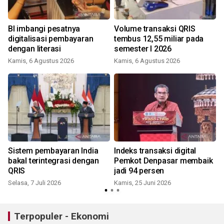
BI imbangi pesatnya
Volume transaksi QRIS
digitalisasi pembayaran
tembus 12,55 miliar pada
dengan literasi
semester I 2026
Kamis, 6 Agustus 2026
Kamis, 6 Agustus 2026
Sistem pembayaran India
Indeks transaksi digital
bakal terintegrasi dengan
Pemkot Denpasar membaik
QRIS
jadi 94 persen
S
Selasa, 7 Juli 2026
Kamis, 25 Juni 2026
Terpopuler - Ekonomi