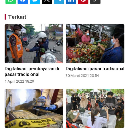
Terkait
Digitalisasi pembayaran di
Digitalisasi pasar tradisional
pasar tradisional
30 Maret 2021 20:54
1 April 2022 18:29
2