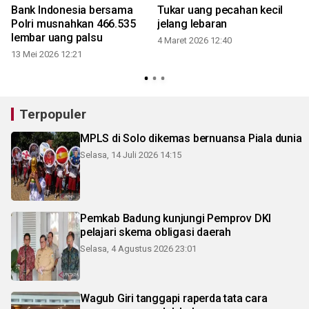
Bank Indonesia bersama
Tukar uang pecahan kecil
Polri musnahkan 466.535
jelang lebaran
lembar uang palsu
4 Maret 2026 12:40
13 Mei 2026 12:21
3
Terpopuler
MPLS di Solo dikemas bernuansa Piala dunia
Selasa, 14 Juli 2026 14:15
Pemkab Badung kunjungi Pemprov DKI
pelajari skema obligasi daerah
Selasa, 4 Agustus 2026 23:01
Wagub Giri tanggapi raperda tata cara