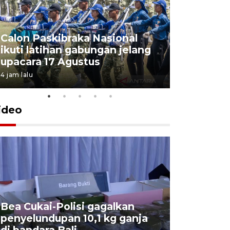
Calon Paskibraka Nasional
Sejumlah
ikuti latihan gabungan jelang
penutupa
upacara 17 Agustus
2026
4 jam lalu
7 Agustus 202
ideo
Bea Cukai-Polisi gagalkan
Pemerint
penyelundupan 10,1 kg ganja
pasar jen
di bandara Bali
internasi