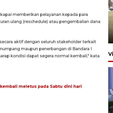
askapai memberikan pelayanan kepada para
Pemerintah tunda pungutan
an ulang (reschedule) atau pengembalian dana
pajak pedagang melalui
aplikasi belanja daring
6 Agustus 2026 16:45
ecara aktif dengan seluruh stakeholder terkait
enumpang maupun penerbangan di Bandara I
V
harap kondisi dapat segera normal kembali," kata
kembali meletus pada Sabtu dini hari
Polisi tetapkan lima tersangka
pengeroyokan maling ayam di
Tabanan