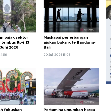
n pajak sektor
Maskapai penerbangan
a tembus Rp4,13
ajukan buka rute Bandung-
r Juni 2026
Bali
14:56
20 Juli 2026 15:03
160 ribu sambungan baru
jaringan gas 2026
2026-08-07 18:00:00
ah fokuskan
Pertamina umumkan harga