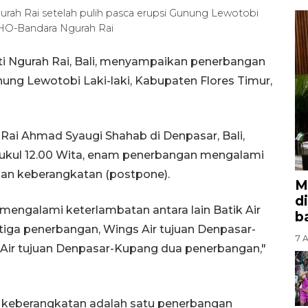
rah Rai setelah pulih pasca erupsi Gunung Lewotobi
/HO-Bandara Ngurah Rai
sti Ngurah Rai, Bali, menyampaikan penerbangan
ng Lewotobi Laki-laki, Kabupaten Flores Timur,
Rai Ahmad Syaugi Shahab di Denpasar, Bali,
ukul 12.00 Wita, enam penerbangan mengalami
aan keberangkatan (postpone).
M
d
engalami keterlambatan antara lain Batik Air
b
iga penerbangan, Wings Air tujuan Denpasar-
7 A
 Air tujuan Denpasar-Kupang dua penerbangan,"
keberangkatan adalah satu penerbangan