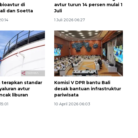
bioavtur di
avtur turun 14 persen mulai 1
ali dan Soetta
Juli
20:14
1 Juli 2026 06:27
 terapkan standar
Komisi V DPR bantu Bali
yaluran avtur
desak bantuan infrastruktur
ncak liburan
pariwisata
15:01
10 April 2026 06:03