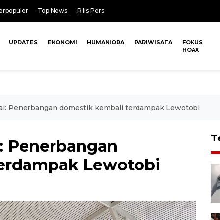
erpopuler
Top News
Rilis Pers
UPDATES
EKONOMI
HUMANIORA
PARIWISATA
FOKUS
HOAX
ai: Penerbangan domestik kembali terdampak Lewotobi
T
i: Penerbangan
terdampak Lewotobi