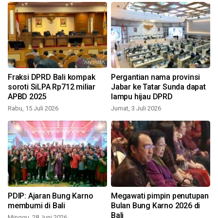
Fraksi DPRD Bali kompak
Pergantian nama provinsi
soroti SiLPA Rp712 miliar
Jabar ke Tatar Sunda dapat
APBD 2025
lampu hijau DPRD
Rabu, 15 Juli 2026
Jumat, 3 Juli 2026
S
PDIP: Ajaran Bung Karno
Megawati pimpin penutupan
membumi di Bali
Bulan Bung Karno 2026 di
Bali
Minggu, 28 Juni 2026