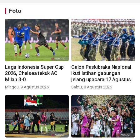
Foto
Laga Indonesia Super Cup
Calon Paskibraka Nasional
2026, Chelsea tekuk AC
ikuti latihan gabungan
Milan 3-0
jelang upacara 17 Agustus
Minggu, 9 Agustus 2026
Sabtu, 8 Agustus 2026