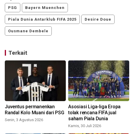
PSG
Bayern Muenchen
Piala Dunia Antarklub FIFA 2025
Desire Doue
Ousmane Dembele
Terkait
Juventus permanenkan
Asosiasi Liga-liga Eropa
Randal Kolo Muani dari PSG
tolak rencana FIFA jual
saham Piala Dunia
Senin, 3 Agustus 2026
Kamis, 30 Juli 2026