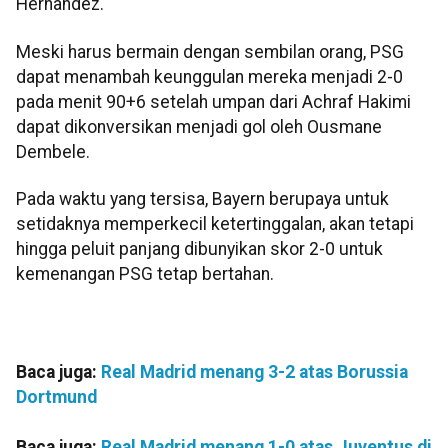
Hernandez.
Meski harus bermain dengan sembilan orang, PSG
dapat menambah keunggulan mereka menjadi 2-0
pada menit 90+6 setelah umpan dari Achraf Hakimi
dapat dikonversikan menjadi gol oleh Ousmane
Dembele.
Pada waktu yang tersisa, Bayern berupaya untuk
setidaknya memperkecil ketertinggalan, akan tetapi
hingga peluit panjang dibunyikan skor 2-0 untuk
kemenangan PSG tetap bertahan.
Baca juga:
Real Madrid menang 3-2 atas Borussia
Dortmund
Baca juga:
Real Madrid menang 1-0 atas Juventus di