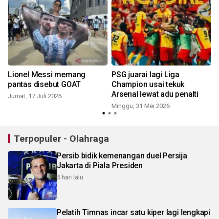
Lionel Messi memang
PSG juarai lagi Liga
pantas disebut GOAT
Champion usai tekuk
Arsenal lewat adu penalti
Jumat, 17 Juli 2026
S
Minggu, 31 Mei 2026
Terpopuler - Olahraga
Persib bidik kemenangan duel Persija
Jakarta di Piala Presiden
5 hari lalu
Pelatih Timnas incar satu kiper lagi lengkapi