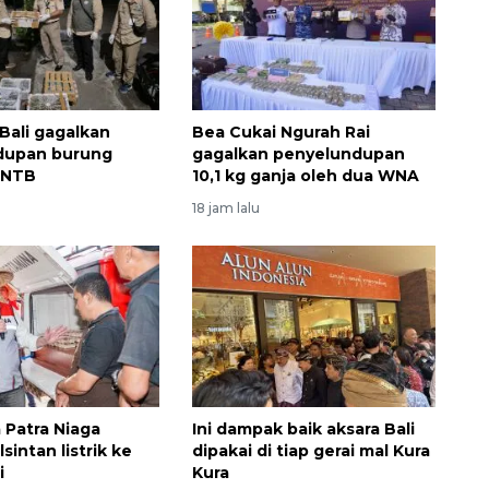
 Bali gagalkan
Bea Cukai Ngurah Rai
dupan burung
gagalkan penyelundupan
i NTB
10,1 kg ganja oleh dua WNA
18 jam lalu
Awas penipuan berbasis AI
2026-08-07 13:45:00
 Patra Niaga
Ini dampak baik aksara Bali
lsintan listrik ke
dipakai di tiap gerai mal Kura
i
Kura