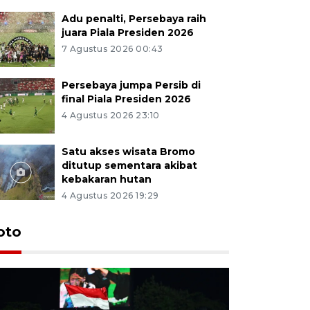
Adu penalti, Persebaya raih
juara Piala Presiden 2026
7 Agustus 2026 00:43
Persebaya jumpa Persib di
final Piala Presiden 2026
4 Agustus 2026 23:10
Satu akses wisata Bromo
ditutup sementara akibat
kebakaran hutan
4 Agustus 2026 19:29
Persebaya
oto
Presiden
pinalti l
7 Agustus 202