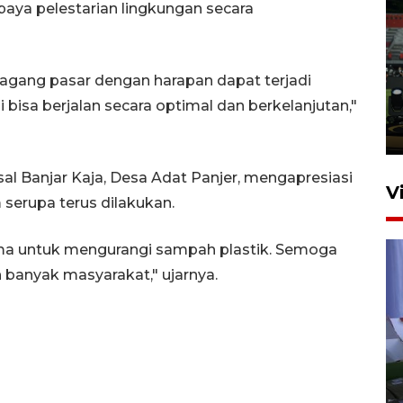
paya pelestarian lingkungan secara
Tiga matra TNI unjuk
kemampuan tempur Perisai
agang pasar dengan harapan dapat terjadi
Trisila Nusantara dalam
 bisa berjalan secara optimal dan berkelanjutan,"
latihan di Kepri
5 Agustus 2026 16:28
sal Banjar Kaja, Desa Adat Panjer, mengapresiasi
V
serupa terus dilakukan.
ama untuk mengurangi sampah plastik. Semoga
 banyak masyarakat," ujarnya.
Polisi tetapkan lima tersangka
pengeroyokan maling ayam di
Tabanan