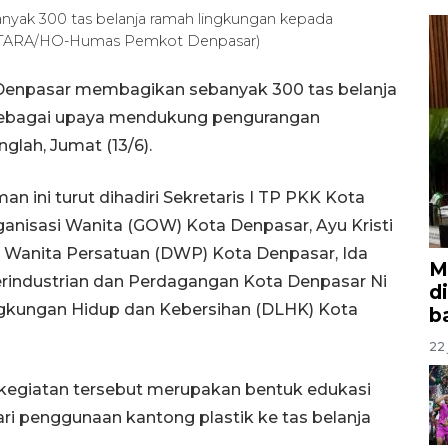
yak 300 tas belanja ramah lingkungan kepada
 (ANTARA/HO-Humas Pemkot Denpasar)
Denpasar membagikan sebanyak 300 tas belanja
sebagai upaya mendukung pengurangan
glah, Jumat (13/6).
 ini turut dihadiri Sekretaris I TP PKK Kota
anisasi Wanita (GOW) Kota Denpasar, Ayu Kristi
 Wanita Persatuan (DWP) Kota Denpasar, Ida
M
erindustrian dan Perdagangan Kota Denpasar Ni
d
ingkungan Hidup dan Kebersihan (DLHK) Kota
b
22 
kegiatan tersebut merupakan bentuk edukasi
ri penggunaan kantong plastik ke tas belanja