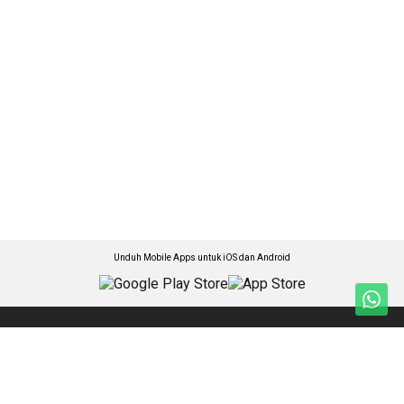
Unduh Mobile Apps untuk iOS dan Android
Jelajahi ANTARA News Bali
Nasional
Foto