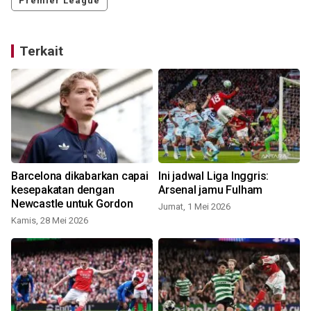
Premier League
Terkait
Barcelona dikabarkan capai
Ini jadwal Liga Inggris:
kesepakatan dengan
Arsenal jamu Fulham
Newcastle untuk Gordon
Jumat, 1 Mei 2026
Kamis, 28 Mei 2026
S