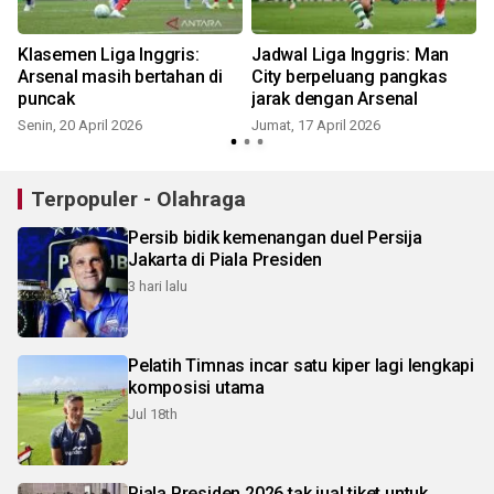
Klasemen Liga Inggris:
Jadwal Liga Inggris: Man
Arsenal masih bertahan di
City berpeluang pangkas
puncak
jarak dengan Arsenal
K
Senin, 20 April 2026
Jumat, 17 April 2026
Terpopuler - Olahraga
Persib bidik kemenangan duel Persija
Jakarta di Piala Presiden
3 hari lalu
Pelatih Timnas incar satu kiper lagi lengkapi
komposisi utama
Jul 18th
Piala Presiden 2026 tak jual tiket untuk