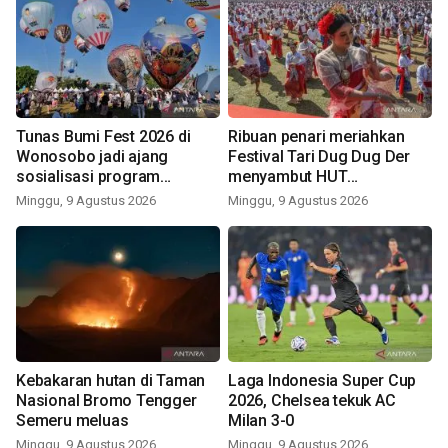
Tunas Bumi Fest 2026 di
Ribuan penari meriahkan
Wonosobo jadi ajang
Festival Tari Dug Dug Der
sosialisasi program
menyambut HUT
pemerintah lewat balon
Kemerdekaan
Minggu, 9 Agustus 2026
Minggu, 9 Agustus 2026
udara
Kebakaran hutan di Taman
Laga Indonesia Super Cup
Nasional Bromo Tengger
2026, Chelsea tekuk AC
Semeru meluas
Milan 3-0
Minggu, 9 Agustus 2026
Minggu, 9 Agustus 2026