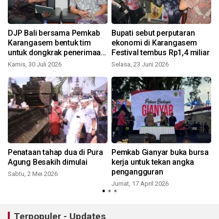
DJP Bali bersama Pemkab
Bupati sebut perputaran
Karangasem bentuk tim
ekonomi di Karangasem
untuk dongkrak penerimaan
Festival tembus Rp1,4 miliar
pajak
Kamis, 30 Juli 2026
Selasa, 23 Juni 2026
R
Penataan tahap dua di Pura
Pemkab Gianyar buka bursa
Agung Besakih dimulai
kerja untuk tekan angka
pengangguran
Sabtu, 2 Mei 2026
Jumat, 17 April 2026
R
Terpopuler - Updates