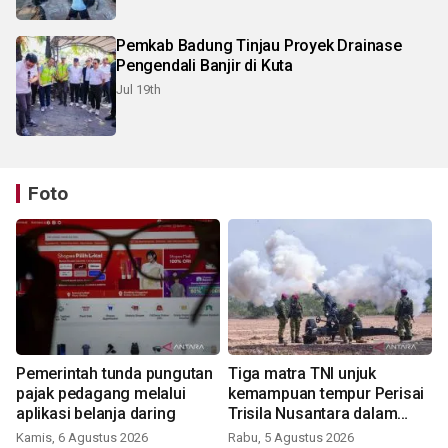
Pemkab Badung Tinjau Proyek Drainase
Pengendali Banjir di Kuta
Jul 19th
Foto
Pemerintah tunda pungutan
Tiga matra TNI unjuk
pajak pedagang melalui
kemampuan tempur Perisai
aplikasi belanja daring
Trisila Nusantara dalam
latihan di Kepri
Kamis, 6 Agustus 2026
Rabu, 5 Agustus 2026