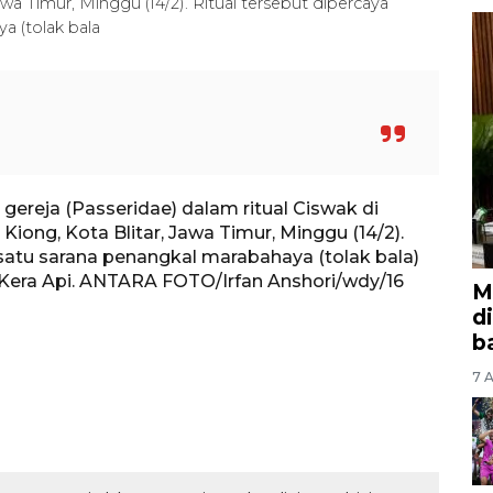
wa Timur, Minggu (14/2). Ritual tersebut dipercaya
a (tolak bala
ereja (Passeridae) dalam ritual Ciswak di
iong, Kota Blitar, Jawa Timur, Minggu (14/2).
 satu sarana penangkal marabahaya (tolak bala)
 Kera Api. ANTARA FOTO/Irfan Anshori/wdy/16
M
d
b
7 A