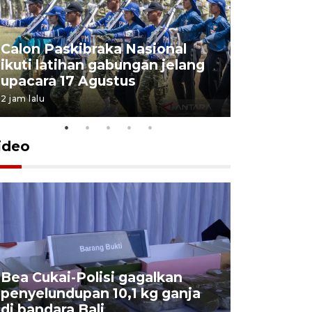
Calon Paskibraka Nasional
Sejumlah
ikuti latihan gabungan jelang
penutupa
upacara 17 Agustus
2026
2 jam lalu
7 Agustus 202
ideo
Bea Cukai-Polisi gagalkan
Pemerint
penyelundupan 10,1 kg ganja
pasar jen
di bandara Bali
internasi