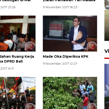
2017 21:26
9 November 2017 18:23
Pemerintah tunda pungutan
pajak pedagang melalui
aplikasi belanja daring
6 Agustus 2026 16:45
V
dahan Ruang Kerja
Made Oka Diperiksa KPK
ua DPRD Bali
9 November 2017 12:27
017 14:11
Polisi tetapkan lima tersangka
pengeroyokan maling ayam di
Tabanan