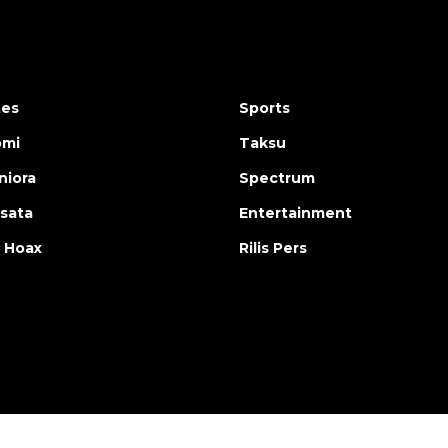
tes
Sports
omi
Taksu
iora
Spectrum
isata
Entertainment
 Hoax
Rilis Pers