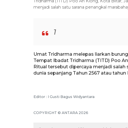
Tridharma (TITD) Poo An Kiong, Kota Blitar, Ja
menjadi salah satu sarana penangkal marabahay
1
Umat Tridharma melepas liarkan burung g
Tempat Ibadat Tridharma (TITD) Poo An K
Ritual tersebut dipercaya menjadi salah
dunia sepanjang Tahun 2567 atau tahun
Editor : I Gusti Bagus Widyantara
COPYRIGHT © ANTARA 2026