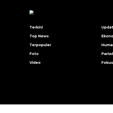
Terkini
Upda
Top News
Ekon
Terpopuler
Human
Foto
Pariw
Video
Fokus