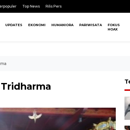
erpopuler
Top News
Rilis Pers
UPDATES
EKONOMI
HUMANIORA
PARIWISATA
FOKUS
HOAX
rma
T
 Tridharma