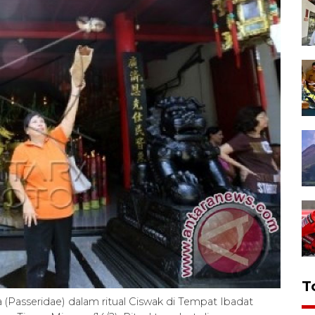
T
(Passeridae) dalam ritual Ciswak di Tempat Ibadat